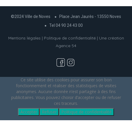
©2024 Ville de Noves
Place Jean Jaurès - 13550 Noves
Tel 04 90 24 43 00
Mentions légales
|
Politique de confidentialité
| Une création
Agence 54
Ce site utilise des cookies pour assurer son bon
fonctionnement et réaliser des statistiques de visites
anonymes. Aucune donnée n’est partagée à des fins
publicitaires. Vous pouvez choisir d’accepter ou de refuser
ces traceurs.
Accepter
Refuser
Politique de confidentialité